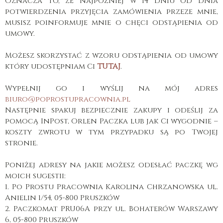
Oznacza to, ze najpóźniej w 14 dniu od dnia
potwierdzenia przyjęcia zamówienia przeze mnie,
musisz poinformuje mnie o chęci odstąpienia od
umowy.
Możesz skorzystać z wzoru odstąpienia od umowy
który udostępniam Ci
TUTAJ
.
Wypełnij go i wyślij na mój adres
biuro@poprostupracownia.pl
Następnie spakuj bezpiecznie zakupy i odeślij za
pomocą InPost, Orlen Paczka lub jak Ci wygodnie –
koszty zwrotu w tym przypadku są po Twojej
stronie.
Poniżej adresy na jakie możesz odesłać paczkę wg
moich sugestii:
1. Po Prostu Pracownia Karolina Chrzanowska ul.
Anielin 1/54, 05-800 Pruszków
2. Paczkomat PRU06A przy ul. Bohaterów Warszawy
6, 05-800 Pruszków