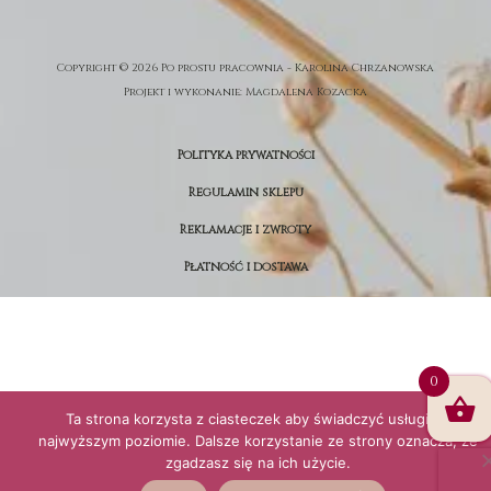
Copyright © 2026 Po prostu pracownia - Karolina Chrzanowska
Projekt i wykonanie:
Magdalena Kozacka
Polityka prywatności
Regulamin sklepu
Reklamacje i zwroty
Płatność i dostawa
0
Ta strona korzysta z ciasteczek aby świadczyć usługi na
najwyższym poziomie. Dalsze korzystanie ze strony oznacza, że
zgadzasz się na ich użycie.