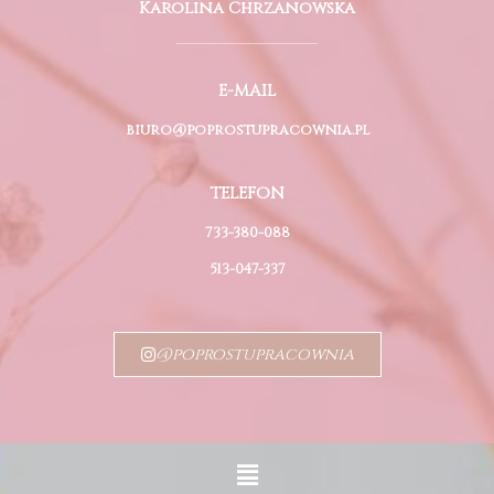
Karolina Chrzanowska
E-MAIL
biuro@poprostupracownia.pl
TELEFON
733-380-088
513-047-337
@poprostupracownia
Menu